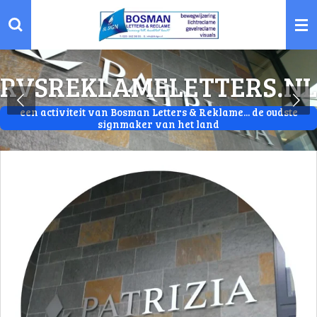
Ga
direct
naar
de
RVSREKLAMELETTERS.NL
hoofdinhoud
een activiteit van Bosman Letters & Reklame... de oudste
signmaker van het land