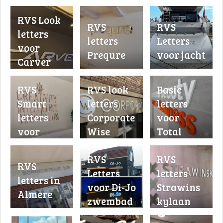
RVS Look
RVS
RVS
letters
letters
Letters
voor
Prequre
voor jacht
Carver
RVS
RVS look
Basic
Smart
letters
letters
letters
Corporate
voor
voor
Wise
Total
Home
Design
RVS
RVS
Health
RVS
Letters
letters
Products
letters in
voor Di-Jo
Strawins
Almere
zwembad
kylaan
en